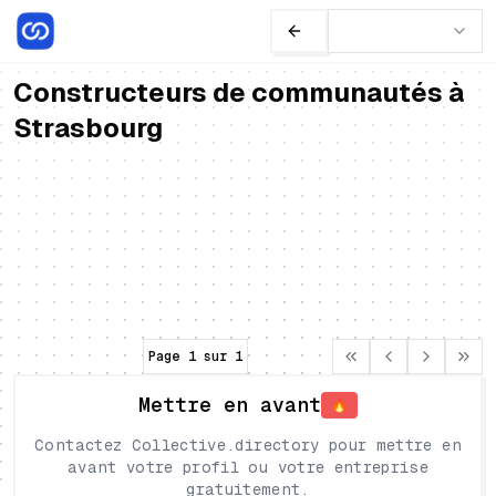
Constructeurs de communautés à
Strasbourg
Noémie Kempf
Freelances
Experte en storytelling & construction de
communautés
France
•
Strasbourg
Communauté
Storytelling
Page
1
sur
1
Mettre en avant
🔥
Contactez Collective.directory pour mettre en
avant votre profil ou votre entreprise
gratuitement.