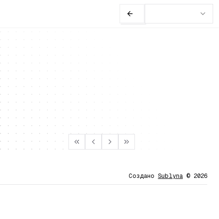
Фрилансеры
ьской разработке для
Создано
Sublyna
©
2026