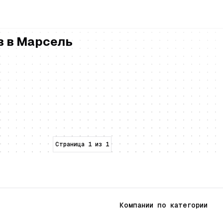
в в Марсель
ик, специализирующийся на автоматизации и пользовател
ция
Страница
1
из
1
Компании по категории