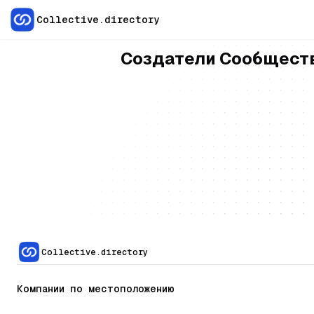
Collective.directory
Создатели Сообщест
Eva Roussel
Discord-строитель и разработч
Discord.
Франция
•
Марсель
Discord
Разработка
Автоматиза
Collective.directory
Компании по местоположению