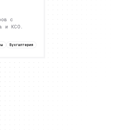
ров с
а и КСО.
сы
Бухгалтерия