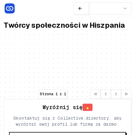
Twórcy społeczności w Hiszpania
Anne-Claire Lecat
Freelancerzy
Brand & Community Builder, ekspert w
Strategii Treści i Komunikacji.
Hiszpania
•
Barcelona
Założycielka eeko studio i eeko factory.
Specjalizuje się w budowaniu marki i
Strateg Podcastowy
Rozwój Społeczności
rozwoju społeczności.
Strategia Treści
Strona
1
z
1
Wyróżnij się
🔥
Skontaktuj się z Collective.directory, aby
wyróżnić swój profil lub firmę za darmo.