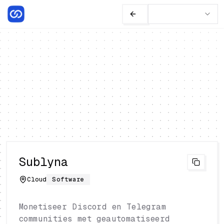
Sublyna
Cloud
Software
Monetiseer Discord en Telegram
communities met geautomatiseerd