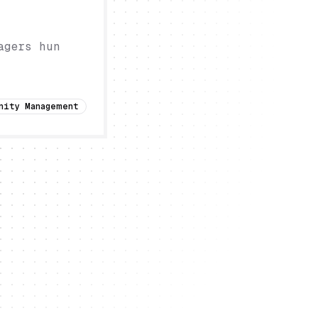
agers hun
nity Management