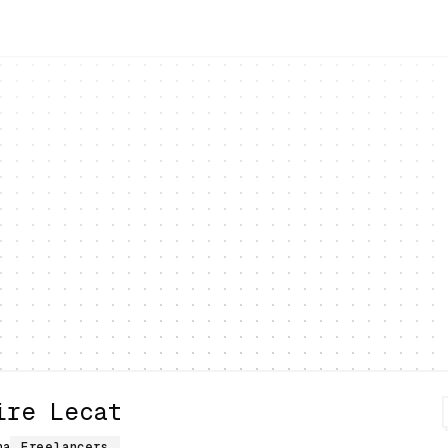
ire Lecat
na
Freelancers