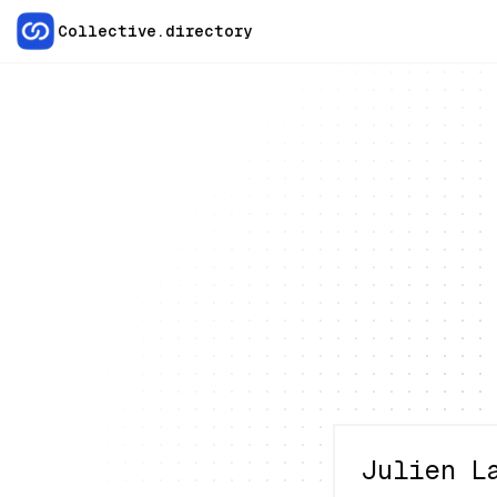
Collective.directory
Julien L