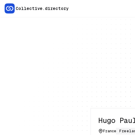
Collective.directory
Hugo Pau
France
Freela