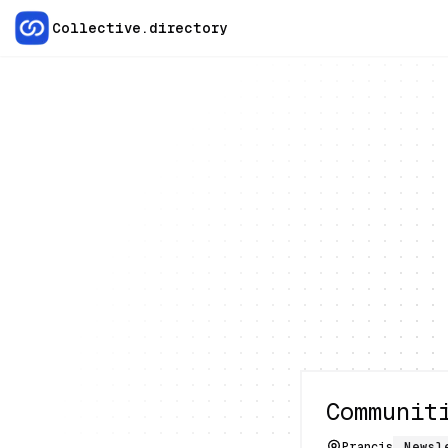
Collective.directory
Communit
Prancis
Newsl