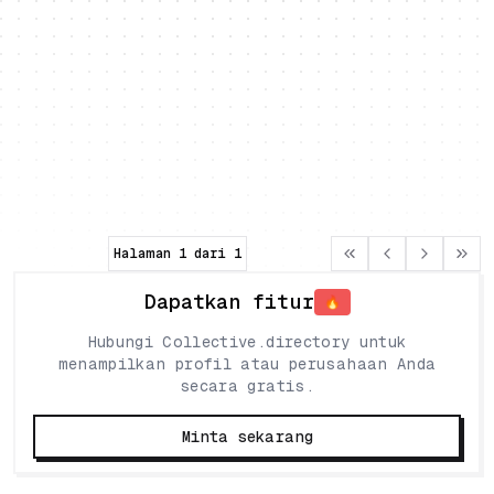
Pragmatic Entrepreneurs Forum
Komunitas
Forum komunitas untuk pengusaha untuk
berbagi strategi pertumbuhan bisnis yang
Prancis
pragmatis dan wawasan pengembangan.
kewirausahaan
pertumbuhan bisnis
pengembangan
Halaman
1
dari
1
Dapatkan fitur
🔥
Hubungi Collective.directory untuk
menampilkan profil atau perusahaan Anda
secara gratis.
Minta sekarang