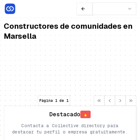
Constructores de comunidades en
Marsella
Eva Roussel
Freelancers
Discord Builder y Desarrolladora
especializada en automatización y
Francia
•
Marsella
desarrollo personalizado de Discord.
Discord
Desarrollo
Automatización
Página
1
de
1
Destacado
🔥
Contacta a Collective.directory para
destacar tu perfil o empresa gratuitamente.