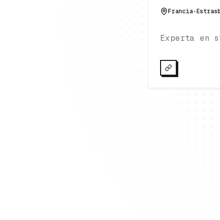
Francia
•
Estras
Experta en s