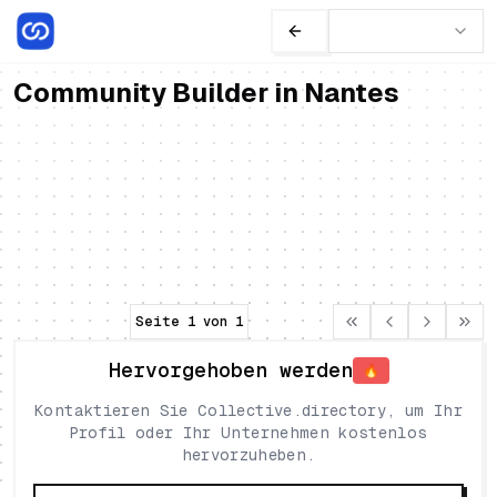
Community Builder in Nantes
Julien Lagneaux
Freiberufler
Community Builder & Social Media Manager
Freiberufler, hilft Marken, Referenzen
Frankreich
•
Nantes
unter ihren Fans zu werden. Gründer von
Game Zone.
Community
Social Media
Gaming
Seite
1
von
1
Hervorgehoben werden
🔥
Kontaktieren Sie Collective.directory, um Ihr
Profil oder Ihr Unternehmen kostenlos
hervorzuheben.