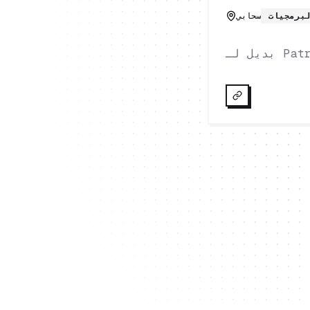
برمجيات
سحابي