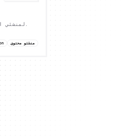
بديل لـ Patreon لمنشئي المحتوى. احصل على الدعم مباشرة من جمهورك.
منشئو محتوى
on