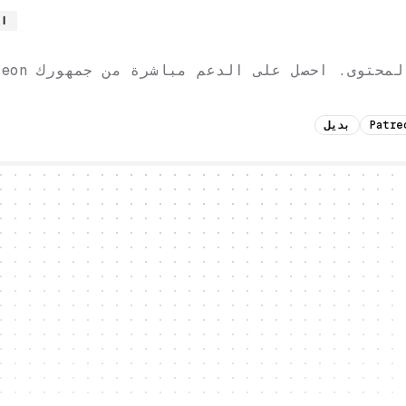
ال
Patre
بديل