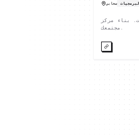
برمجيات
سحابي
. بناء مركز
مجتمعك.